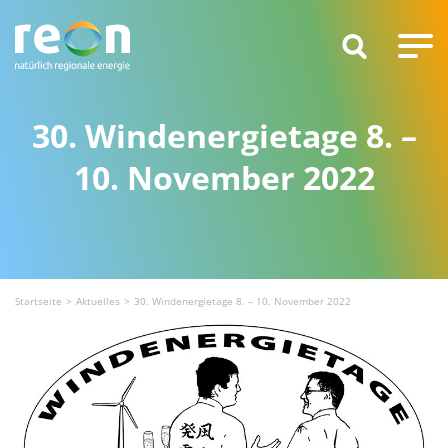
30. Windenergietage 8. –
10. November 2022
Startseite
Aktuelles
30. Windenergietage 8. – 10. November 2022