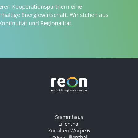
ren Kooperationspartnern eine
haltige Energiewirtschaft. Wir stehen aus
Kontinuität und Regionalität.
Stammhaus
Lilienthal
Zur alten Wörpe 6
28865 Lilienthal