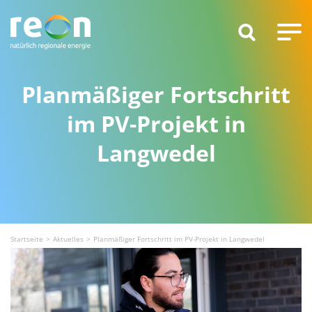
Planmäßiger Fortschritt
im PV-Projekt in
Langwedel
Startseite
Aktuelles
Planmäßiger Fortschritt im PV-Projekt in Langwedel