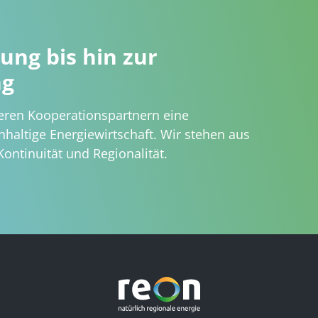
ung bis hin zur
ng
ren Kooperationspartnern eine
haltige Energiewirtschaft. Wir stehen aus
Kontinuität und Regionalität.