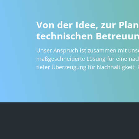
Von der Idee, zur Plan
technischen Betreuu
Unser Anspruch ist zusammen mit unse
maßgeschneiderte Lösung für eine nach
tiefer Überzeugung für Nachhaltigkeit, 