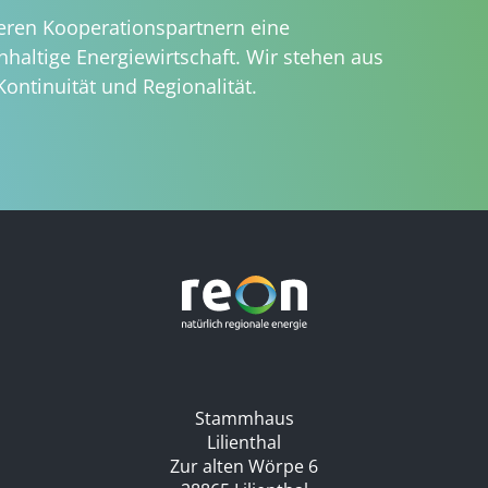
ren Kooperationspartnern eine
haltige Energiewirtschaft. Wir stehen aus
Kontinuität und Regionalität.
Stammhaus
Lilienthal
Zur alten Wörpe 6